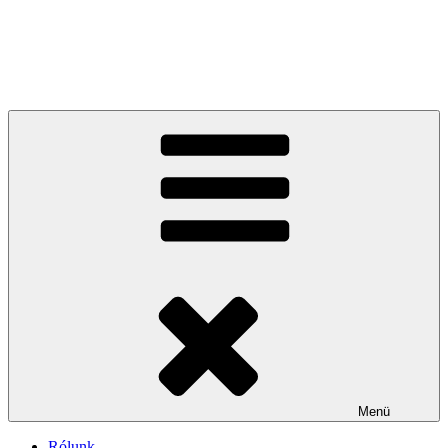
Tartalomhoz
Kővirág Porta
Vidéki hangulatú vendégház a Bükkalján
Menü
Rólunk