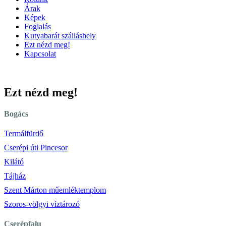
Árak
Képek
Foglalás
Kutyabarát szálláshely
Ezt nézd meg!
Kapcsolat
Ezt nézd meg!
Bogács
Termálfürdő
Cserépi úti Pincesor
Kilátó
Tájház
Szent Márton műemléktemplom
Szoros-völgyi víztározó
Cserépfalu