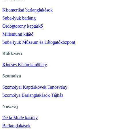
Kisamerikai barlanglakások
Suba-lyuk barlang
Ördögtorony kaptárkő
Milleniumi kilátó
Suba-lyuk Múzeum és Látogatóközpont
Bükkzsérc
Kincses Kerámiaműhely
Szomolya
Szomolyai Kaptárkövek Tanösvény
Szomolya Barlanglakások Tájház
Noszvaj
De la Motte kastély
Barlanglakások